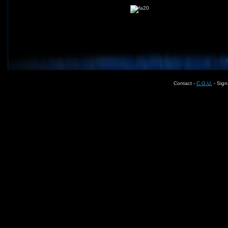
Contact -
C.G.U.
- Sign