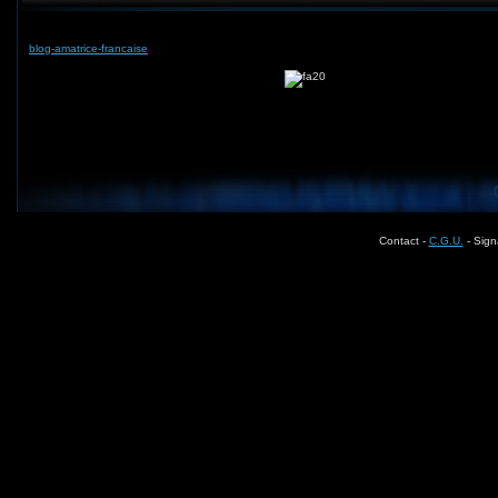
blog-amatrice-francaise
Contact -
C.G.U.
- Sign