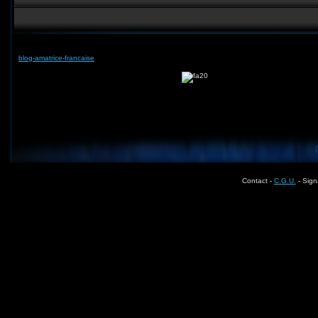
blog-amatrice-francaise
Contact -
C.G.U.
- Sign