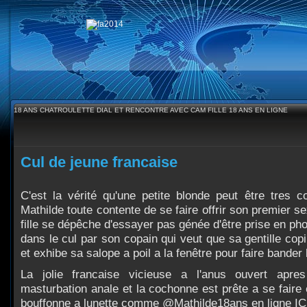
18 ANS CHATROULETTE DIAL ET RENCONTRE AVEC CAM FILLE 18 ANS EN LIGNE
Cul de jeune francaise
C'est la vérité qu'une petite blonde peut être tres c
Mathilde toute contente de se faire offrir son premier s
fille se dépêche d'essayer pas génée d'être prise en p
dans le cul par son copain qui veut que sa gentille cop
et exhibe sa salope a poil a la fenêtre pour faire bander 
La jolie francaise vicieuse a l'anus ouvert ap
masturbation anale et la cochonne est prête a se faire
bouffonne a lunette comme @Mathilde18ans en ligne ICI