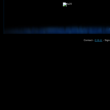
Contact -
C.G.U.
- Sign