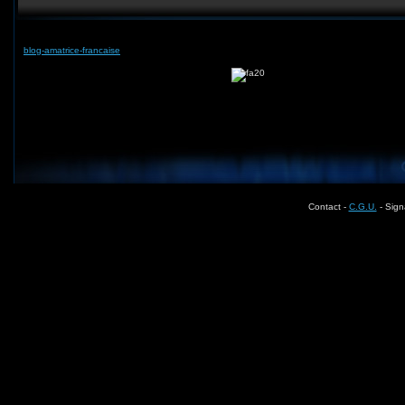
blog-amatrice-francaise
Contact -
C.G.U.
- Sign